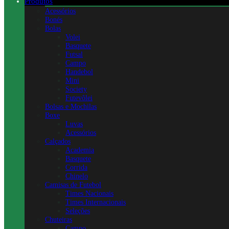
Produtos
Acessórios
Bonés
Bolas
Volei
Basquete
Futsal
Campo
Handebol
Mini
Society
Futevôlei
Bolsas e Mochilas
Boxe
Luvas
Acessórios
Calçados
Academia
Basquete
Corrida
Chinelo
Camisas de Futebol
Times Nacionais
Times Internacionais
Seleções
Chuteiras
Campo