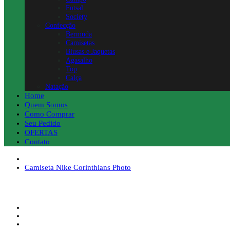
Futsal
Society
Confecção
Bermuda
Camisetas
Blusas e Jaquetas
Agasalho
Top
Calça
Natação
Home
Quem Somos
Como Comprar
Seu Pedido
OFERTAS
Contato
Camiseta Nike Corinthians Photo