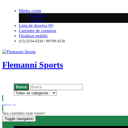
Minha conta
Cadastro
Acessar
Lista de desejos (0)
Carrinho de compras
Finalizar pedido
(15) 3234-4256 / 99709-4256
Flemanni Sports
Busca
0
R$ 0,00
Seu carrinho está vazio!
Toggle navigation